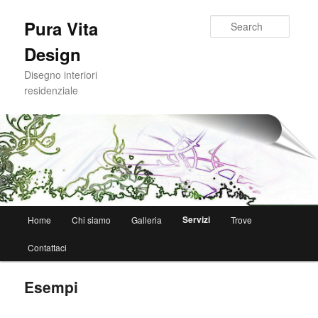
Skip
to
Searc
Pura Vita
primary
Design
content
Disegno interiori
residenziale
Main
Servizi
Home
Chi siamo
Galleria
Trove
menu
Contattaci
Esempi