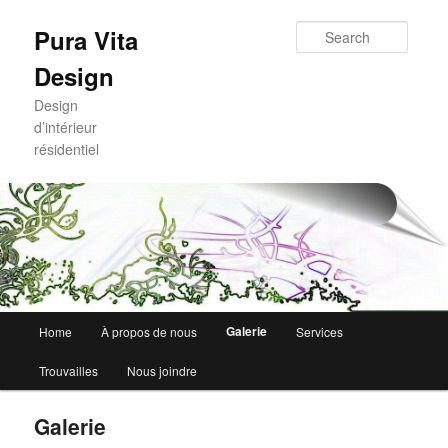
Skip
to
Searc
Pura Vita
primary
Design
content
Design
d’intérieur
résidentiel
Main
Galerie
Home
À propos de nous
Services
menu
Trouvailles
Nous joindre
Galerie